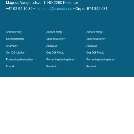
Magnus Vangerudsvei 1, NO-2260 Kirkenær
+47 62 94 10 30 •
hsmedia@hsmedia.no
• Org.nr. 974 392 631
Annoncering
Annoncering
Annoncering
Specifikationer
Specifikationer
Specifikationer
Analyser
Analyser
Analyser
Om DG Media
Om DG Media
Om DG Media
Forretningsbetingelser
Forretningsbetingelser
Forretningsbetingelser
Kontakt
Kontakt
Kontakt