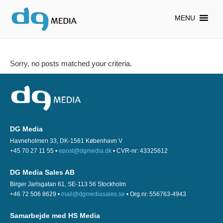
MENU
Sorry, no posts matched your criteria.
DG Media
Havneholmen 33, DK-1561 København V
+45 70 27 11 55 •
epost@dgmedia.dk
• CVR-nr: 43325612
DG Media Sales AB
Birger Jarlsgatan 61, SE-113 56 Stockholm
+46 72 506 8629 •
mail@dgmediasales.se
• Org.nr. 556763-4943
Samarbejde med HS Media