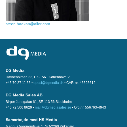
steen.haakan@aller.com
DG Media
Havneholmen 33, DK-1561 København V
+45 70 27 11 55 •
epost@dgmedia.dk
• CVR-nr: 43325612
DG Media Sales AB
Birger Jarlsgatan 61, SE-113 56 Stockholm
+46 72 506 8629 •
mail@dgmediasales.se
• Org.nr. 556763-4943
Samarbejde med HS Media
Magnus Vangerudsvei 1, NO-2260 Kirkenær