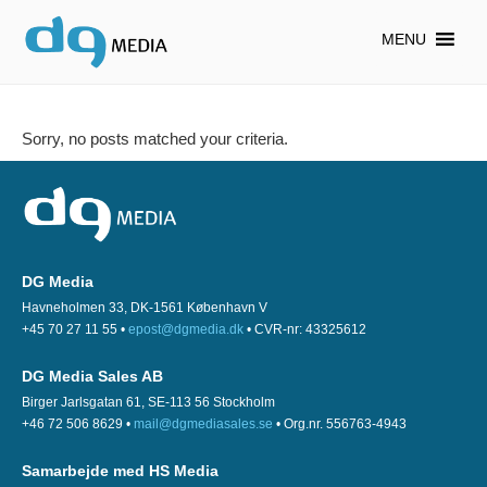
MENU
Sorry, no posts matched your criteria.
DG Media
Havneholmen 33, DK-1561 København V
+45 70 27 11 55 •
epost@dgmedia.dk
• CVR-nr: 43325612
DG Media Sales AB
Birger Jarlsgatan 61, SE-113 56 Stockholm
+46 72 506 8629 •
mail@dgmediasales.se
• Org.nr. 556763-4943
Samarbejde med HS Media