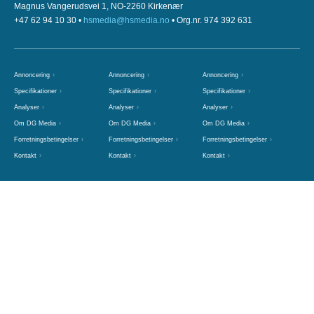
Magnus Vangerudsvei 1, NO-2260 Kirkenær
+47 62 94 10 30 •
hsmedia@hsmedia.no
• Org.nr. 974 392 631
Annoncering
Annoncering
Annoncering
Specifikationer
Specifikationer
Specifikationer
Analyser
Analyser
Analyser
Om DG Media
Om DG Media
Om DG Media
Forretningsbetingelser
Forretningsbetingelser
Forretningsbetingelser
Kontakt
Kontakt
Kontakt